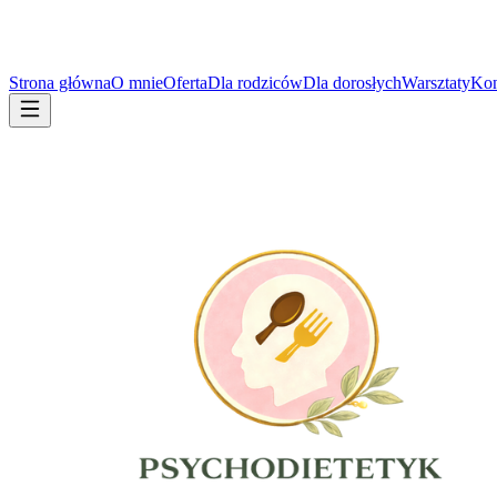
Strona główna
O mnie
Oferta
Dla rodziców
Dla dorosłych
Warsztaty
Kon