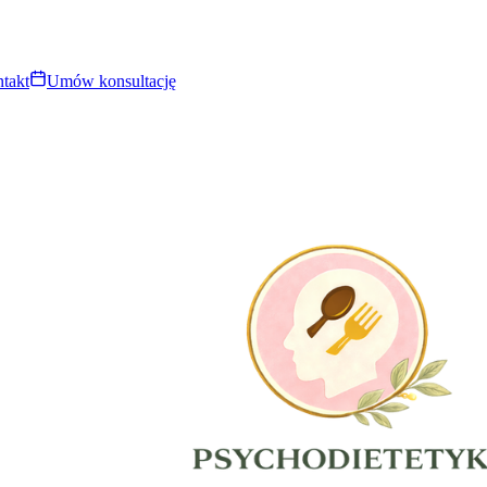
takt
Umów konsultację